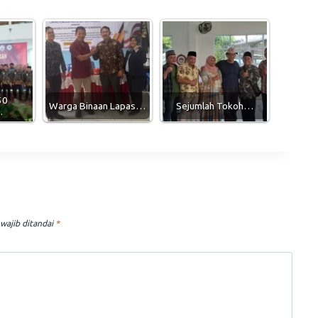
50
Warga Binaan Lapas…
Sejumlah Tokoh…
…
wajib ditandai
*