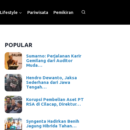
Lifestyle
Pariwisata
Pemikiran
POPULAR
Sumarno: Perjalanan Karir
Gemilang dari Auditor
Muda…
Hendro Dewanto, Jaksa
Sederhana dari Jawa
Tengah…
Korupsi Pembelian Aset PT
RSA di Cilacap, Direktur…
Syngenta Hadirkan Benih
Jagung Hibrida Tahan…