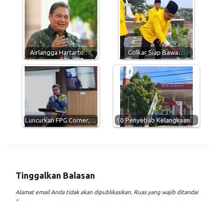
s
g
b
l
A
r
o
p
a
o
p
m
k
Airlangga Hartarto:…
Golkar Siap Bawa…
Luncurkan FPG Corner,…
10 Penyebab Kelangkaan…
Tinggalkan Balasan
Alamat email Anda tidak akan dipublikasikan.
Ruas yang wajib ditandai
*