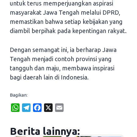
untuk terus memperjuangkan aspirasi
masyarakat Jawa Tengah melalui DPRD,
memastikan bahwa setiap kebijakan yang
diambil berpihak pada kepentingan rakyat.
Dengan semangat ini, ia berharap Jawa
Tengah menjadi contoh provinsi yang
tangguh dan maju, membawa inspirasi
bagi daerah lain di Indonesia.
Bagikan:
W
T
F
X
E
h
e
a
m
a
l
c
a
Berita lainnya:
t
e
e
i