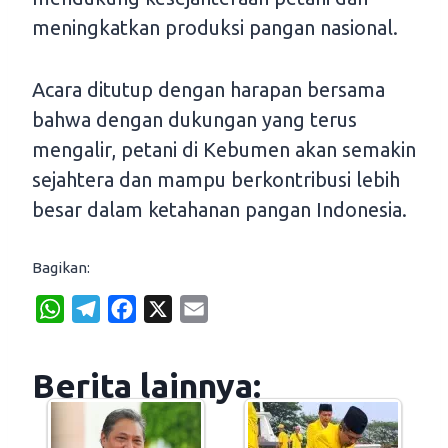
meningkatkan produksi pangan nasional.
Acara ditutup dengan harapan bersama
bahwa dengan dukungan yang terus
mengalir, petani di Kebumen akan semakin
sejahtera dan mampu berkontribusi lebih
besar dalam ketahanan pangan Indonesia.
Bagikan:
W
T
F
X
E
h
e
a
m
a
l
c
a
Berita lainnya:
t
e
e
i
s
g
b
l