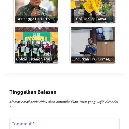
A
r
o
p
a
o
p
m
k
Airlangga Hartarto:…
Golkar Siap Bawa…
Golkar Jateng Serius…
Luncurkan FPG Corner,…
Tinggalkan Balasan
Alamat email Anda tidak akan dipublikasikan.
Ruas yang wajib ditandai
*
Comment
*