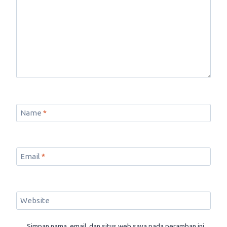
Name
*
Email
*
Website
Simpan nama, email, dan situs web saya pada peramban ini