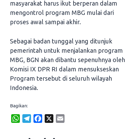
masyarakat harus ikut berperan dalam
mengontrol program MBG mulai dari
proses awal sampai akhir.
Sebagai badan tunggal yang ditunjuk
pemerintah untuk menjalankan program
MBG, BGN akan dibantu sepenuhnya oleh
Komisi IX DPR RI dalam mensukseskan
Program tersebut di seluruh wilayah
Indonesia.
Bagikan:
W
T
F
X
E
h
e
a
m
a
l
c
a