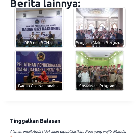
Berita lainnya:
t
e
e
i
s
g
b
l
A
r
o
p
a
o
p
m
k
DPR dan BGN…
Program Makan Bergizi…
Badan Gizi Nasional:…
Sosialisasi Program…
Tinggalkan Balasan
Alamat email Anda tidak akan dipublikasikan.
Ruas yang wajib ditandai
*