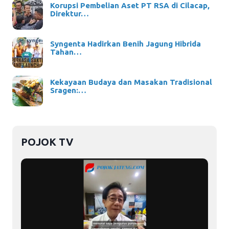
Korupsi Pembelian Aset PT RSA di Cilacap,
Direktur…
Syngenta Hadirkan Benih Jagung Hibrida
Tahan…
Kekayaan Budaya dan Masakan Tradisional
Sragen:…
POJOK TV