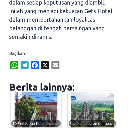
dalam setiap keputusan yang diambil.
Inilah yang menjadi kekuatan Gets Hotel
dalam mempertahankan loyalitas
pelanggan di tengah persaingan yang
semakin dinamis.
Bagikan:
W
T
F
X
E
h
e
a
m
a
l
c
a
Berita lainnya:
t
e
e
i
s
g
b
l
A
r
o
p
a
o
p
m
k
10 Penyebab Kelangkaan…
Rayakan Liburan dengan…