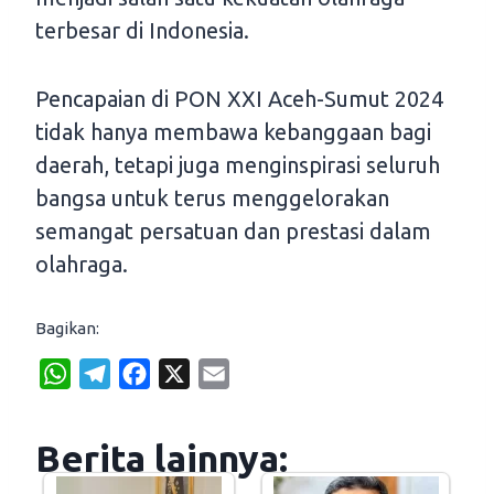
terbesar di Indonesia.
Pencapaian di PON XXI Aceh-Sumut 2024
tidak hanya membawa kebanggaan bagi
daerah, tetapi juga menginspirasi seluruh
bangsa untuk terus menggelorakan
semangat persatuan dan prestasi dalam
olahraga.
Bagikan:
W
T
F
X
E
h
e
a
m
a
l
c
a
Berita lainnya:
t
e
e
i