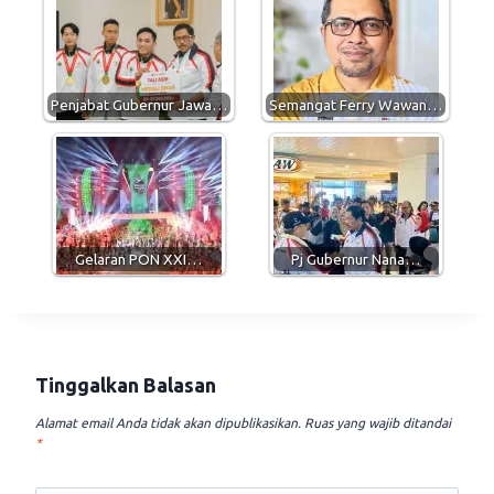
s
g
b
l
A
r
o
p
a
o
p
m
k
Penjabat Gubernur Jawa…
Semangat Ferry Wawan…
Gelaran PON XXI…
Pj Gubernur Nana…
Tinggalkan Balasan
Alamat email Anda tidak akan dipublikasikan.
Ruas yang wajib ditandai
*