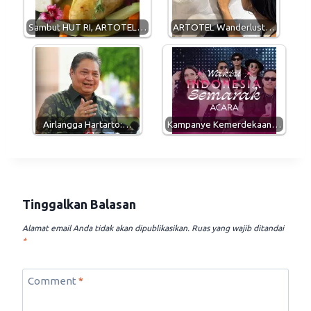
p
a
o
p
m
k
Sambut HUT RI, ARTOTEL…
ARTOTEL Wanderlust…
Airlangga Hartarto:…
Kampanye Kemerdekaan…
Tinggalkan Balasan
Alamat email Anda tidak akan dipublikasikan.
Ruas yang wajib ditandai
*
Comment
*