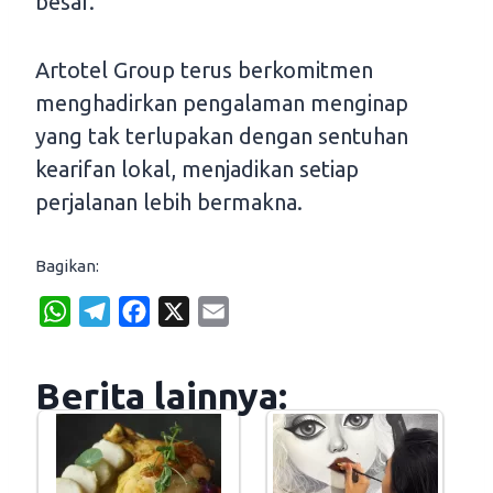
besar.
Artotel Group terus berkomitmen
menghadirkan pengalaman menginap
yang tak terlupakan dengan sentuhan
kearifan lokal, menjadikan setiap
perjalanan lebih bermakna.
Bagikan:
W
T
F
X
E
h
e
a
m
a
l
c
a
Berita lainnya:
t
e
e
i
s
g
b
l
A
r
o