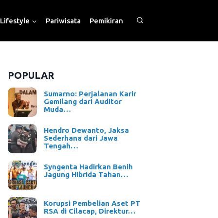
Lifestyle
Pariwisata
Pemikiran
POPULAR
Sumarno: Perjalanan Karir
Gemilang dari Auditor
Muda…
Hendro Dewanto, Jaksa
Sederhana dari Jawa
Tengah…
Syngenta Hadirkan Benih
Jagung Hibrida Tahan…
Korupsi Pembelian Aset PT
RSA di Cilacap, Direktur…