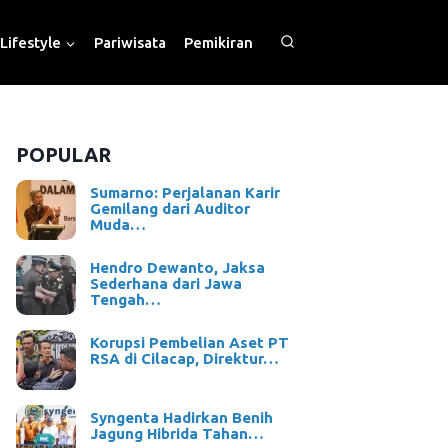
Lifestyle
Pariwisata
Pemikiran
POPULAR
Sumarno: Perjalanan Karir
Gemilang dari Auditor
Muda…
Hendro Dewanto, Jaksa
Sederhana dari Jawa
Tengah…
Korupsi Pembelian Aset PT
RSA di Cilacap, Direktur…
Syngenta Hadirkan Benih
Jagung Hibrida Tahan…