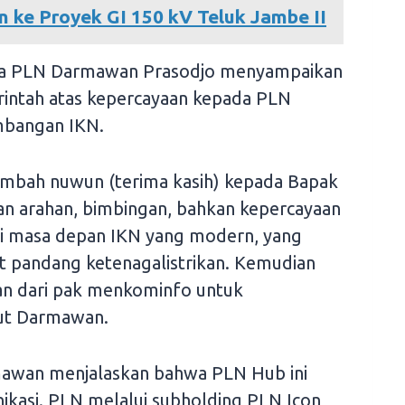
 ke Proyek GI 150 kV Teluk Jambe II
ama PLN Darmawan Prasodjo menyampaikan
rintah atas kepercayaan kepada PLN
mbangan IKN.
mbah nuwun (terima kasih) kepada Bapak
kan arahan, bimbingan, bahkan kepercayaan
si masa depan IKN yang modern, yang
dut pandang ketenagalistrikan. Kemudian
n dari pak menkominfo untuk
jut Darmawan.
rmawan menjalaskan bahwa PLN Hub ini
ikasi. PLN melalui subholding PLN Icon