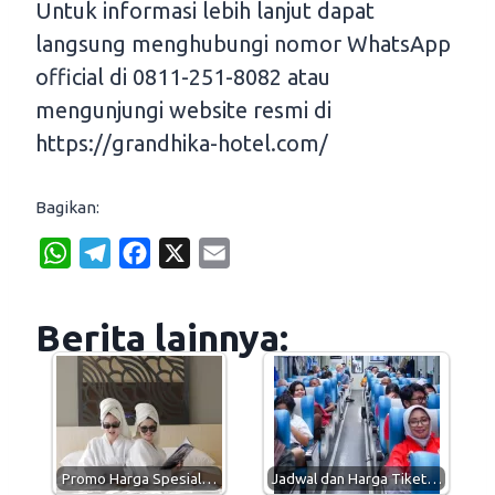
Untuk informasi lebih lanjut dapat
langsung menghubungi nomor WhatsApp
official di 0811-251-8082 atau
mengunjungi website resmi di
https://grandhika-hotel.com/
Bagikan:
W
T
F
X
E
h
e
a
m
a
l
c
a
Berita lainnya:
t
e
e
i
s
g
b
l
A
r
o
p
a
o
p
m
k
Promo Harga Spesial…
Jadwal dan Harga Tiket…