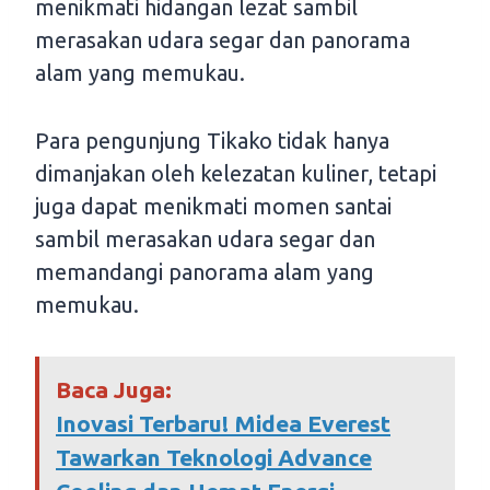
menikmati hidangan lezat sambil
merasakan udara segar dan panorama
alam yang memukau.
Para pengunjung Tikako tidak hanya
dimanjakan oleh kelezatan kuliner, tetapi
juga dapat menikmati momen santai
sambil merasakan udara segar dan
memandangi panorama alam yang
memukau.
Baca Juga:
Inovasi Terbaru! Midea Everest
Tawarkan Teknologi Advance