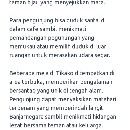
taman hijau yang menyejukkan mata.
Para pengunjung bisa duduk santai di
dalam cafe sambil menikmati
pemandangan pegunungan yang
memukau atau memilih duduk di luar
ruangan untuk merasakan udara segar.
Beberapa meja di Tikako ditempatkan di
area terbuka, memberikan pengalaman
bersantap yang unik di tengah alam.
Pengunjung dapat menyaksikan matahari
terbenam yang memperindah langit
Banjarnegara sambil menikmati hidangan
lezat bersama teman atau keluarga.