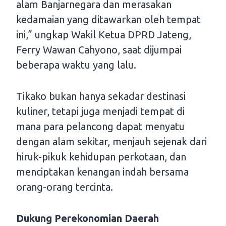
alam Banjarnegara dan merasakan
kedamaian yang ditawarkan oleh tempat
ini,” ungkap Wakil Ketua DPRD Jateng,
Ferry Wawan Cahyono, saat dijumpai
beberapa waktu yang lalu.
Tikako bukan hanya sekadar destinasi
kuliner, tetapi juga menjadi tempat di
mana para pelancong dapat menyatu
dengan alam sekitar, menjauh sejenak dari
hiruk-pikuk kehidupan perkotaan, dan
menciptakan kenangan indah bersama
orang-orang tercinta.
Dukung Perekonomian Daerah