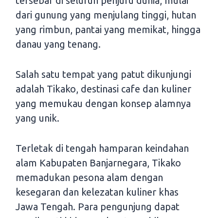
tersebar di seluruh penjuru dunia, mulai
dari gunung yang menjulang tinggi, hutan
yang rimbun, pantai yang memikat, hingga
danau yang tenang.
Salah satu tempat yang patut dikunjungi
adalah Tikako, destinasi cafe dan kuliner
yang memukau dengan konsep alamnya
yang unik.
Terletak di tengah hamparan keindahan
alam Kabupaten Banjarnegara, Tikako
memadukan pesona alam dengan
kesegaran dan kelezatan kuliner khas
Jawa Tengah. Para pengunjung dapat