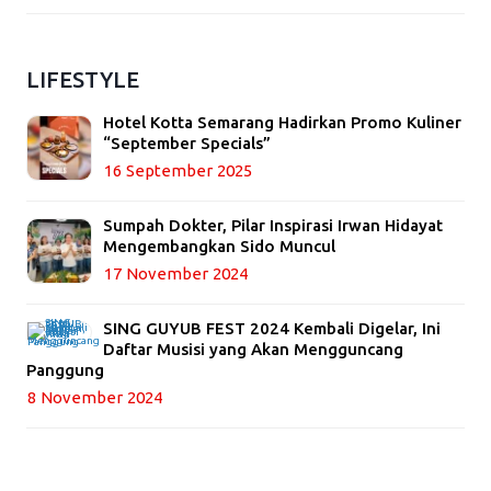
LIFESTYLE
Hotel Kotta Semarang Hadirkan Promo Kuliner
“September Specials”
16 September 2025
Sumpah Dokter, Pilar Inspirasi Irwan Hidayat
Mengembangkan Sido Muncul
17 November 2024
SING GUYUB FEST 2024 Kembali Digelar, Ini
Daftar Musisi yang Akan Mengguncang
Panggung
8 November 2024