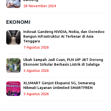
28 November 2024
EKONOMI
Indosat Gandeng NVIDIA, Nokia, dan Ooredoo
Bangun Infrastruktur AI Terbesar di Asia
Tenggara
7 Agustus 2026
Ubah Sampah Jadi Cuan, PLN UIP JBT Dorong
Ekonomi Sirkular Berbasis Listrik di Salatiga
5 Agustus 2026
XLSMART Genjot Ekspansi 5G, Semarang
Nikmati Layanan Unlimited SMARTFREN
5 Agustus 2026