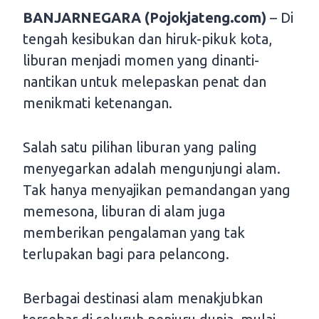
BANJARNEGARA (Pojokjateng.com)
– Di
tengah kesibukan dan hiruk-pikuk kota,
liburan menjadi momen yang dinanti-
nantikan untuk melepaskan penat dan
menikmati ketenangan.
Salah satu pilihan liburan yang paling
menyegarkan adalah mengunjungi alam.
Tak hanya menyajikan pemandangan yang
memesona, liburan di alam juga
memberikan pengalaman yang tak
terlupakan bagi para pelancong.
Berbagai destinasi alam menakjubkan