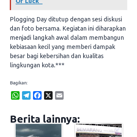
Of Luck”
Plogging Day ditutup dengan sesi diskusi
dan foto bersama. Kegiatan ini diharapkan
menjadi langkah awal dalam membangun
kebiasaan kecil yang memberi dampak
besar bagi kebersihan dan kualitas
lingkungan kota.***
Bagikan:
W
T
F
X
E
h
e
a
m
a
l
c
a
Berita lainnya:
t
e
e
i
s
g
b
l