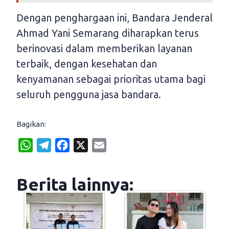
Dengan penghargaan ini, Bandara Jenderal
Ahmad Yani Semarang diharapkan terus
berinovasi dalam memberikan layanan
terbaik, dengan kesehatan dan
kenyamanan sebagai prioritas utama bagi
seluruh pengguna jasa bandara.
Bagikan:
W
T
F
X
E
h
e
a
m
a
l
c
a
Berita lainnya:
t
e
e
i
s
g
b
l
A
r
o