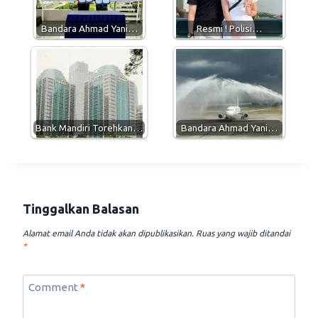
p
a
o
p
m
k
Bandara Ahmad Yani…
Resmi ! Polisi…
Bank Mandiri Torehkan…
Bandara Ahmad Yani…
Tinggalkan Balasan
Alamat email Anda tidak akan dipublikasikan.
Ruas yang wajib ditandai
*
Comment
*