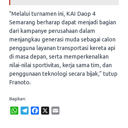
“Melalui turnamen ini, KAI Daop 4
Semarang berharap dapat menjadi bagian
dari kampanye perusahaan dalam
menjangkau generasi muda sebagai calon
pengguna layanan transportasi kereta api
di masa depan, serta memperkenalkan
nilai-nilai sportivitas, kerja sama tim, dan
penggunaan teknologi secara bijak,” tutup
Franoto.
Bagikan:
W
T
F
X
E
h
e
a
m
a
l
c
a