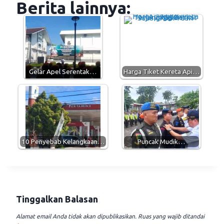
Berita lainnya:
t
e
e
i
s
g
b
l
A
r
o
p
a
o
p
m
k
Gelar Apel Serentak…
Harga Tiket Kereta Api…
10 Penyebab Kelangkaan…
Puncak Mudik…
Tinggalkan Balasan
Alamat email Anda tidak akan dipublikasikan.
Ruas yang wajib ditandai