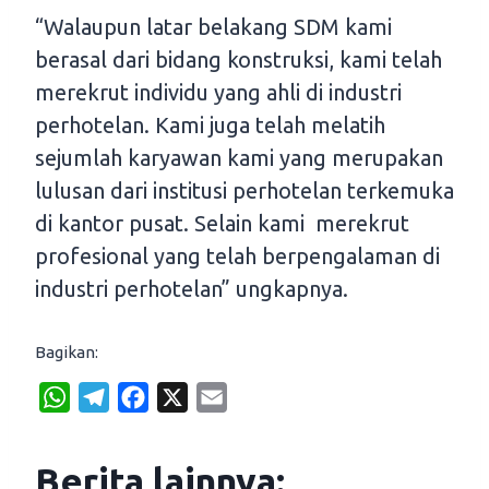
“Walaupun latar belakang SDM kami
berasal dari bidang konstruksi, kami telah
merekrut individu yang ahli di industri
perhotelan. Kami juga telah melatih
sejumlah karyawan kami yang merupakan
lulusan dari institusi perhotelan terkemuka
di kantor pusat. Selain kami merekrut
profesional yang telah berpengalaman di
industri perhotelan” ungkapnya.
Bagikan:
W
T
F
X
E
h
e
a
m
a
l
c
a
Berita lainnya: