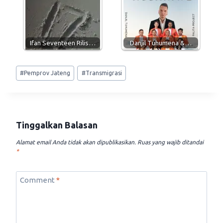
Ifan Seventeen Rilis…
Danjil Tuhumena &…
Post
#
Pemprov Jateng
#
Transmigrasi
Tags:
Tinggalkan Balasan
Alamat email Anda tidak akan dipublikasikan.
Ruas yang wajib ditandai
*
Comment
*