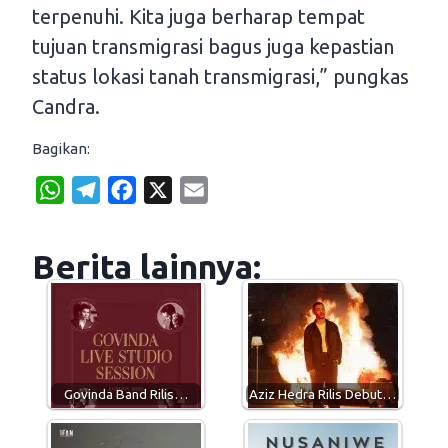
terpenuhi. Kita juga berharap tempat
tujuan transmigrasi bagus juga kepastian
status lokasi tanah transmigrasi,” pungkas
Candra.
Bagikan:
W
T
F
X
E
h
e
a
m
a
l
c
a
Berita lainnya:
t
e
e
i
s
g
b
l
A
r
o
p
a
o
p
m
k
Govinda Band Rilis…
Aziz Hedra Rilis Debut…