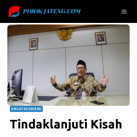
Skip
to
content
UNCATEGORIZED
Tindaklanjuti Kisah