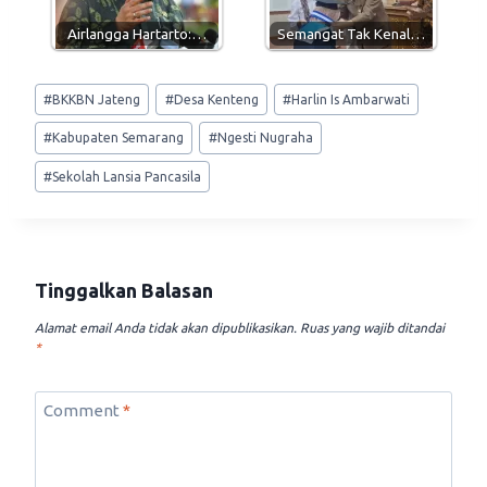
Airlangga Hartarto:…
Semangat Tak Kenal…
Post
#
BKKBN Jateng
#
Desa Kenteng
#
Harlin Is Ambarwati
Tags:
#
Kabupaten Semarang
#
Ngesti Nugraha
#
Sekolah Lansia Pancasila
Tinggalkan Balasan
Alamat email Anda tidak akan dipublikasikan.
Ruas yang wajib ditandai
*
Comment
*