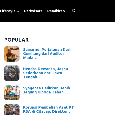
Lifestyle
Pariwisata
Pemikiran
POPULAR
Sumarno: Perjalanan Karir
Gemilang dari Auditor
Muda…
Hendro Dewanto, Jaksa
Sederhana dari Jawa
Tengah…
Syngenta Hadirkan Benih
Jagung Hibrida Tahan…
Korupsi Pembelian Aset PT
RSA di Cilacap, Direktur…