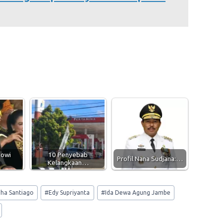
kowi
10 Penyebab
Profil Nana Sudjana:…
Kelangkaan…
ha Santiago
#
Edy Supriyanta
#
Ida Dewa Agung Jambe