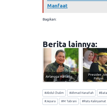
Manfaat
Bagikan:
Berita lainnya:
Presiden Jo
Airlangga Hartarto:…
Pimpin…
Post
#
Abdul Chalim
#
Ahmad Hanafiah
#
Bata
Tags:
#
Jepara
#
M Tabrani
#
Ratu Kalinyamat