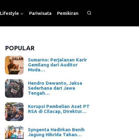
Lifestyle
Pariwisata
Pemikiran
POPULAR
Sumarno: Perjalanan Karir
Gemilang dari Auditor
Muda…
Hendro Dewanto, Jaksa
Sederhana dari Jawa
Tengah…
Korupsi Pembelian Aset PT
RSA di Cilacap, Direktur…
Syngenta Hadirkan Benih
Jagung Hibrida Tahan…