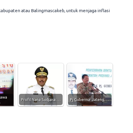
 kabupaten atau Balingmascakeb, untuk menjaga inflasi
Jawa
Profil Nana Sudjana:…
Pj Gubernur Jateng,…
…