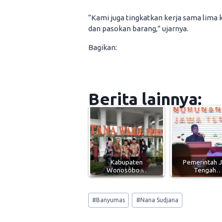
“Kami juga tingkatkan kerja sama lima
dan pasokan barang,” ujarnya.
Bagikan:
Berita lainnya:
Kabupaten
Pemerintah 
Wonosobo…
Tengah
Post
#
Banyumas
#
Nana Sudjana
Tags: