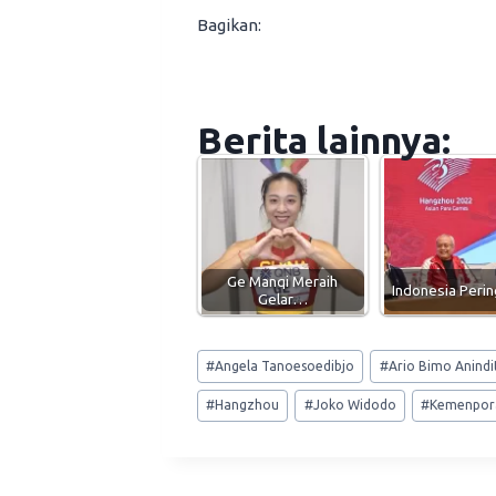
Bagikan:
Berita lainnya:
Ge Manqi Meraih
Indonesia Peri
Gelar…
Post
#
Angela Tanoesoedibjo
#
Ario Bimo Anindi
Tags:
#
Hangzhou
#
Joko Widodo
#
Kemenpor