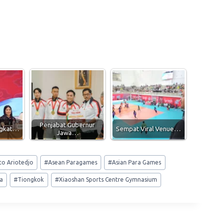
Penjabat Gubernur
ngkat…
Sempat Viral Venue…
Jawa…
to Ariotedjo
#
Asean Paragames
#
Asian Para Games
a
#
Tiongkok
#
Xiaoshan Sports Centre Gymnasium