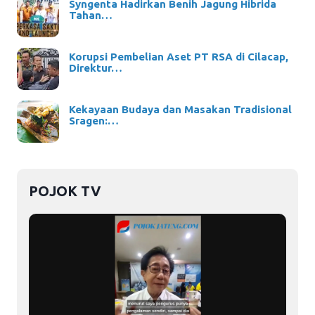
Syngenta Hadirkan Benih Jagung Hibrida
Tahan…
Korupsi Pembelian Aset PT RSA di Cilacap,
Direktur…
Kekayaan Budaya dan Masakan Tradisional
Sragen:…
POJOK TV