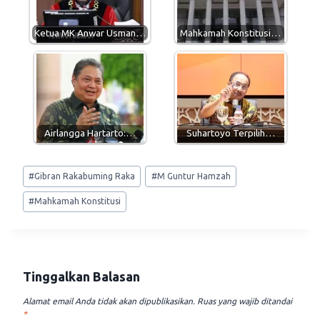
p
a
o
p
m
k
Ketua MK Anwar Usman…
Mahkamah Konstitusi…
Airlangga Hartarto:…
Suhartoyo Terpilih…
Post
#
Gibran Rakabuming Raka
#
M Guntur Hamzah
Tags:
#
Mahkamah Konstitusi
Tinggalkan Balasan
Alamat email Anda tidak akan dipublikasikan.
Ruas yang wajib ditandai
*