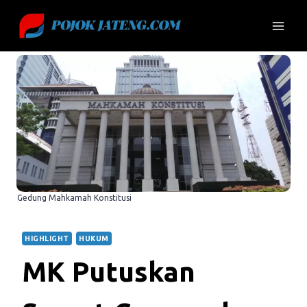
Skip
to
content
Gedung Mahkamah Konstitusi
HIGHLIGHT
HUKUM
MK Putuskan