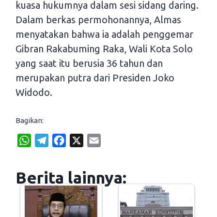
kuasa hukumnya dalam sesi sidang daring.
Dalam berkas permohonannya, Almas
menyatakan bahwa ia adalah penggemar
Gibran Rakabuming Raka, Wali Kota Solo
yang saat itu berusia 36 tahun dan
merupakan putra dari Presiden Joko
Widodo.
Bagikan:
W
T
F
X
E
h
e
a
m
a
l
c
a
Berita lainnya:
t
e
e
i
s
g
b
l
A
r
o