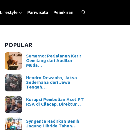
Lifestyle
Pariwisata
Pemikiran
POPULAR
Sumarno: Perjalanan Karir
Gemilang dari Auditor
Muda…
Hendro Dewanto, Jaksa
Sederhana dari Jawa
Tengah…
Korupsi Pembelian Aset PT
RSA di Cilacap, Direktur…
Syngenta Hadirkan Benih
Jagung Hibrida Tahan…