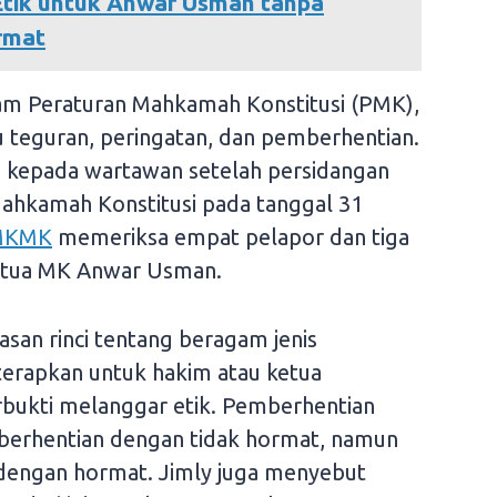
tik untuk Anwar Usman tanpa
rmat
am Peraturan Mahkamah Konstitusi (PMK),
itu teguran, peringatan, dan pemberhentian.
i kepada wartawan setelah persidangan
Mahkamah Konstitusi pada tanggal 31
MKMK
memeriksa empat pelapor dan tiga
Ketua MK Anwar Usman.
san rinci tentang beragam jenis
terapkan untuk hakim atau ketua
rbukti melanggar etik. Pemberhentian
mberhentian dengan tidak hormat, namun
 dengan hormat. Jimly juga menyebut