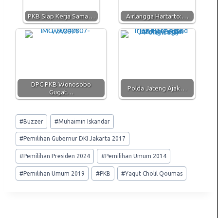
p
m
k
PKB Siap Kerja Sama…
Airlangga Hartarto:…
DPC PKB Wonosobo
Polda Jateng Ajak…
Gugat…
Post
#
Buzzer
#
Muhaimin Iskandar
Tags:
#
Pemilihan Gubernur DKI Jakarta 2017
#
Pemilihan Presiden 2024
#
Pemilihan Umum 2014
#
Pemilihan Umum 2019
#
PKB
#
Yaqut Cholil Qoumas