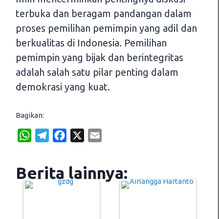
terbuka dan beragam pandangan dalam
proses pemilihan pemimpin yang adil dan
berkualitas di Indonesia. Pemilihan
pemimpin yang bijak dan berintegritas
adalah salah satu pilar penting dalam
demokrasi yang kuat.
Bagikan:
W
T
F
X
E
h
e
a
m
a
l
c
a
Berita lainnya:
t
e
e
i
s
g
b
l
A
r
o
p
a
o