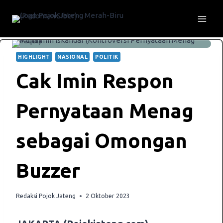
Skip
to
content
HIGHLIGHT
NASIONAL
POLITIK
Cak Imin Respon
Pernyataan Menag
sebagai Omongan
Buzzer
Redaksi Pojok Jateng
2 Oktober 2023