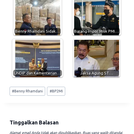
s
g
b
l
A
r
o
p
a
o
p
m
k
Benny Rhamdani Sidak…
Barang Impor Milik PMI…
UNDIP dan Kementerian…
Jaksa Agung ST…
Post
#
Benny Rhamdani
#
BP2MI
Tags:
Tinggalkan Balasan
Alamat email Anda tidak akan dipublikasikan.
Ruas yang wajib ditandai