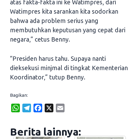
atas fakta-fakta ini ke Watimpres, dari
Watimpres kita sarankan kita sodorkan
bahwa ada problem serius yang
membutuhkan keputusan yang cepat dari
negara,” cetus Benny.
“Presiden harus tahu. Supaya nanti
dieksekusi minjmal di tingkat Kementerian
Koordinator,” tutup Benny.
Bagikan:
W
T
F
X
E
h
e
a
m
a
l
c
a
Berita lainnya:
t
e
e
i